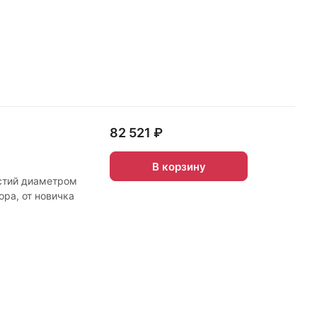
82 521 ₽
В корзину
рстий диаметром
ора, от новичка