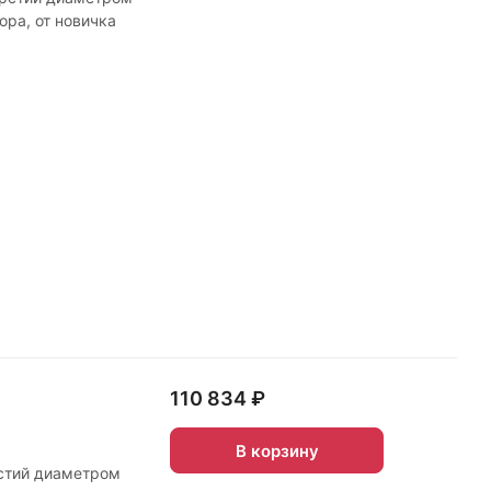
ора, от новичка
110 834 ₽
В корзину
рстий диаметром