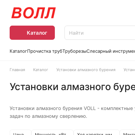
Каталог
Каталог
Прочистка труб
Труборезы
Слесарный инструме
Главная
Каталог
Установки алмазного бурения
Устан
Установки алмазного бур
Установки алмазного бурения VOLL - комплектные
задач по алмазному сверлению.
Цена
Мощность, кВт
Ход каретки, мм
Макс