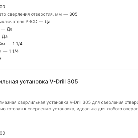
00
тр сверления отверстия, мм
—
305
выключателя PRCD
—
Да
м
—
Да
—
Да
юйм
—
1 1/4
йм
—
1 1/4
0
льная установка V-Drill 305
мазная сверлильная установка V-Drill 305 для сверления отве
ью готовая к сверлению установка, идеальна для любого операт
00