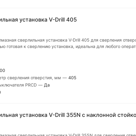
льная установка V-Drill 405
мазная сверлильная установка V-Drill 405 для сверления отве
ью готовая к сверлению установка, идеальна для любого операт
00
тр сверления отверстия, мм
—
405
выключателя PRCD
—
Да
0
льная установка V-Drill 355N c наклонной стойк
мазная сверлильная установка V-Drill 355N для сверления отв