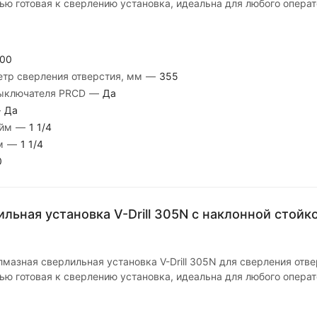
ью готовая к сверлению установка, идеальна для любого операт
00
тр сверления отверстия, мм
—
355
выключателя PRCD
—
Да
—
Да
юйм
—
1 1/4
йм
—
1 1/4
0
льная установка V-Drill 305N c наклонной стойк
мазная сверлильная установка V-Drill 305N для сверления отв
ью готовая к сверлению установка, идеальна для любого операт