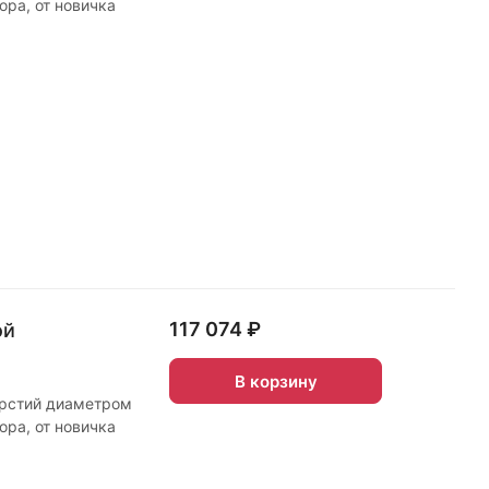
ора, от новичка
117 074 ₽
ой
В корзину
ерстий диаметром
ора, от новичка