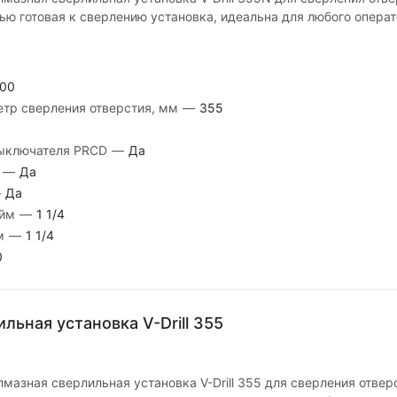
ью готовая к сверлению установка, идеальна для любого операт
00
тр сверления отверстия, мм
—
355
выключателя PRCD
—
Да
м
—
Да
—
Да
юйм
—
1 1/4
йм
—
1 1/4
0
льная установка V-Drill 355
мазная сверлильная установка V-Drill 355 для сверления отве