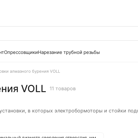
нт
Опрессовщики
Нарезание трубной резьбы
овки алмазного бурения VOLL
ения VOLL
11 товаров
 установки, в которых электробормоторы и стойки по
имальный диаметр сверления отверстия, мм