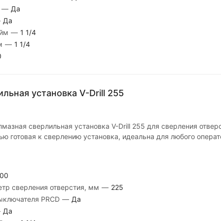
м
—
Да
—
Да
юйм
—
1 1/4
йм
—
1 1/4
0
льная установка V-Drill 255
мазная сверлильная установка V-Drill 255 для сверления отве
ью готовая к сверлению установка, идеальна для любого операт
00
тр сверления отверстия, мм
—
225
выключателя PRCD
—
Да
—
Да