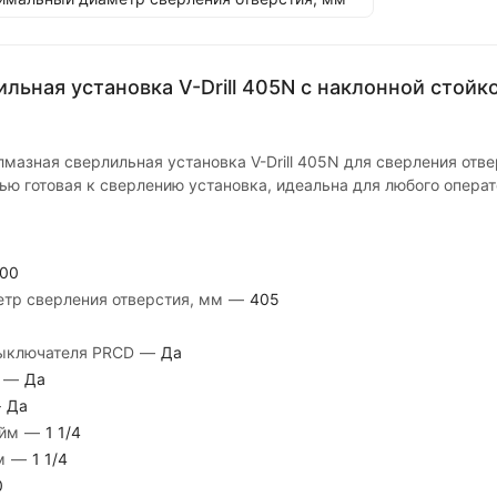
льная установка V-Drill 405N с наклонной стойк
мазная сверлильная установка V-Drill 405N для сверления отв
ью готовая к сверлению установка, идеальна для любого операт
00
тр сверления отверстия, мм
—
405
выключателя PRCD
—
Да
м
—
Да
—
Да
юйм
—
1 1/4
йм
—
1 1/4
0