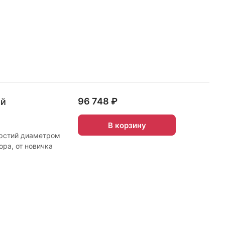
96 748 ₽
ой
В корзину
ерстий диаметром
ора, от новичка