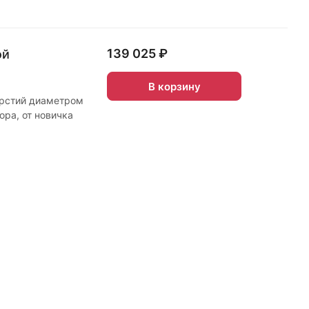
139 025 ₽
ой
В корзину
ерстий диаметром
ора, от новичка