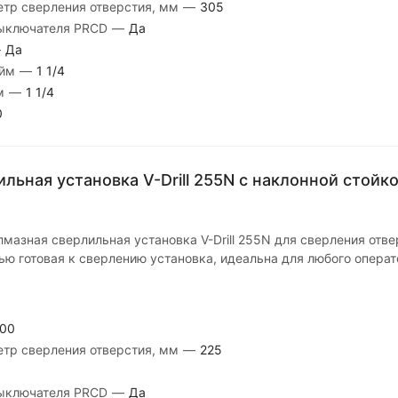
тр сверления отверстия, мм
—
305
выключателя PRCD
—
Да
—
Да
юйм
—
1 1/4
йм
—
1 1/4
0
льная установка V-Drill 255N с наклонной стойк
мазная сверлильная установка V-Drill 255N для сверления отв
ью готовая к сверлению установка, идеальна для любого операт
00
тр сверления отверстия, мм
—
225
выключателя PRCD
—
Да