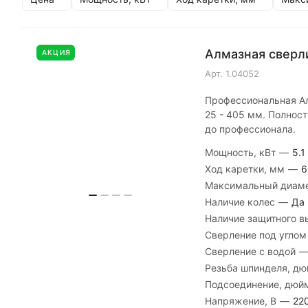
Алмазная сверли
АКЦИЯ
Арт.
1.04052
Профессиональная Ал
25 - 405 мм. Полност
до профессионала.
Мощность, кВт
—
5.1
Ход каретки, мм
—
6
Максимальный диаме
Наличие колес
—
Да
Наличие защитного 
Сверление под угло
Сверление с водой
Резьба шпинделя, д
Подсоединение, дю
Напряжение, В
—
22