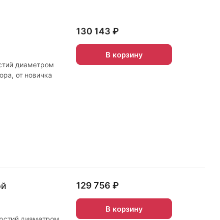
130 143 ₽
В корзину
рстий диаметром
ора, от новичка
129 756 ₽
ой
В корзину
ерстий диаметром