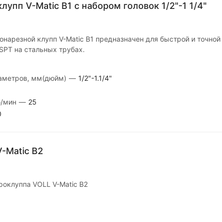
лупп V-Matic B1 с набором головок 1/2"-1 1/4"
онарезной клупп V-Matic B1 предназначен для быстрой и точной
SPT на стальных трубах.
иаметров, мм(дюйм)
—
1/2"-1.1/4"
б/мин
—
25
0
-Matic B2
роклуппа VOLL V-Matic B2