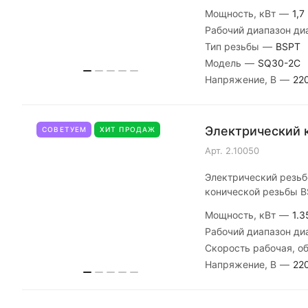
Мощность, кВт
—
1,7
Рабочий диапазон д
Тип резьбы
—
BSPT
Модель
—
SQ30-2C
Напряжение, В
—
22
Электрический к
СОВЕТУЕМ
ХИТ ПРОДАЖ
Арт.
2.10050
Электрический резьб
конической резьбы B
Мощность, кВт
—
1.3
Рабочий диапазон д
Скорость рабочая, о
Напряжение, В
—
22