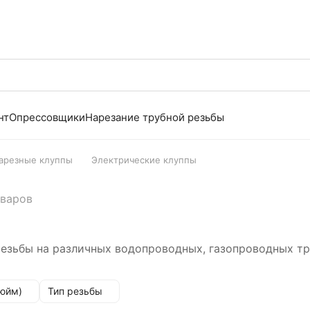
нт
Опрессовщики
Нарезание трубной резьбы
арезные клуппы
Электрические клуппы
оваров
езьбы на различных водопроводных, газопроводных тр
дюйм)
Тип резьбы