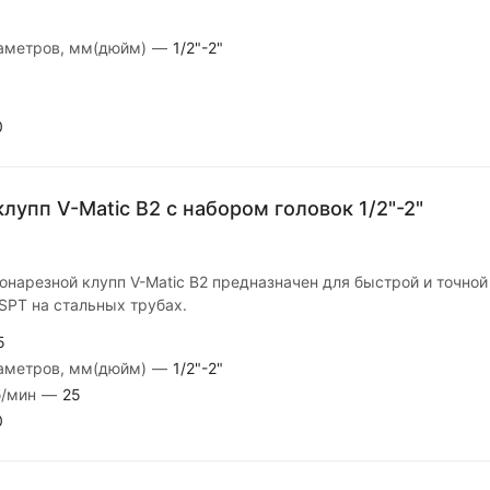
иаметров, мм(дюйм)
—
1/2"-2"
0
лупп V-Matic B2 с набором головок 1/2"-2"
онарезной клупп V-Matic B2 предназначен для быстрой и точной
SPT на стальных трубах.
5
иаметров, мм(дюйм)
—
1/2"-2"
б/мин
—
25
0