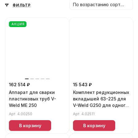
По возрастанию сортировки
ФИЛЬТР
АКЦИЯ
162 514 ₽
15 543 ₽
Аппарат для сварки
Комплект редукционных
пластиковых труб V-
вкладышей 63-225 для
Weld ME 250
V-Weld G250 для одного
зажима
Арт.
4.00250
Арт.
4.02511
В корзину
В корзину