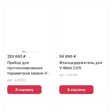
253 693 ₽
59 690 ₽
Прибор для
Фланцедержатель для
протоколирования
V-Weld G315
параметров сварки V-
Арт.
4.00315
Weld DATA
Арт.
4.00001
В корзину
В корзину