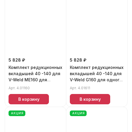
5 828 ₽
5 828 ₽
Комплект редукционных
Комплект редукционных
вкладышей 40 -140 для
вкладышей 40 -140 для
V-Weld ME160 для
V-Weld G160 для одного
одного зажима
зажима
Арт.
4.01160
Арт.
4.01611
В корзину
В корзину
АКЦИЯ
АКЦИЯ