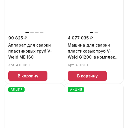
90 825 ₽
4 077 035 ₽
Аппарат для сварки
Машина для сварки
пластиковых труб V-
пластиковых труб V-
Weld ME 160
Weld G1200, в комплекте
с кран-балкой.
Арт.
4.00160
Арт.
4.01201
В корзину
В корзину
АКЦИЯ
АКЦИЯ