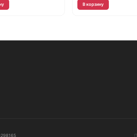
ну
В корзину
6298165
П