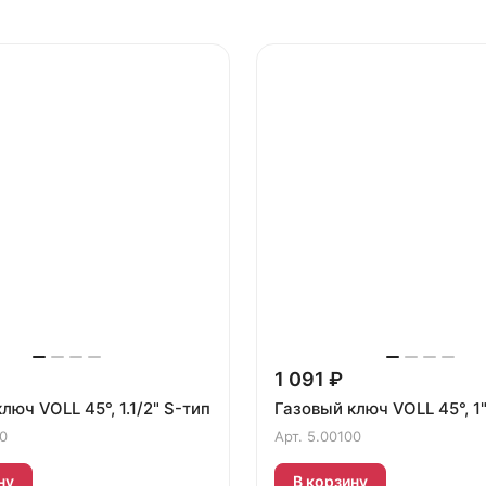
1 091 ₽
люч VOLL 45°, 1.1/2" S-тип
Газовый ключ VOLL 45°, 1
0
Арт.
5.00100
ну
В корзину