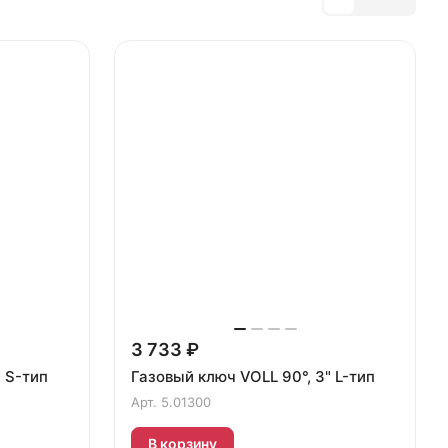
3 733 ₽
" S-тип
Газовый ключ VOLL 90°, 3" L-тип
Арт.
5.01300
В корзину