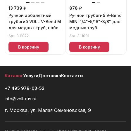
13 739 ₽
878 ₽
Ручной арбалетный
Ручной трубогиб V-Bend
трубогиб VOLL V-Bend M
MINI 1/4"-5/16"-3/8" для
для медных труб, набор
медных труб
1/4"-7/8" в ящике
Арт.
3.11022
Арт.
3.11001
В корзину
В корзину
Каталог
Услуги
Доставка
Контакты
+7 495 978-03-52
info@voll-rus.ru
г. Москва, ул. Малая Семеновская, 9