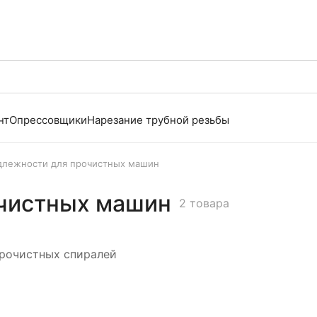
нт
Опрессовщики
Нарезание трубной резьбы
длежности для прочистных машин
чистных машин
2 товара
рочистных спиралей